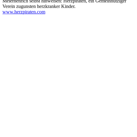
Meierhenrich selbst hinweisen: Herzpiraten, ein Gemeinnütziger
Verein zugunsten herzkranker Kinder.
www.herzpiraten.com
Transkription