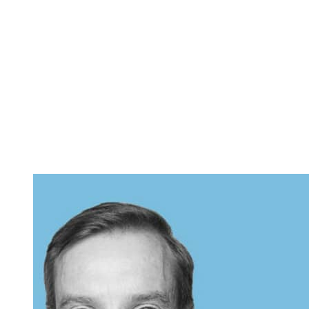
Telefonseelsorge
Kinder- und Jugendt
Selfapy
www.selfapy.de