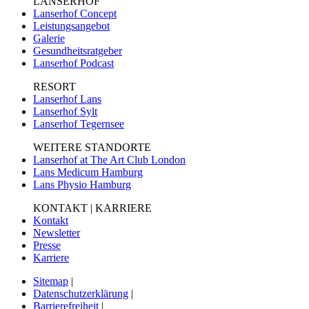
LANSERHOF
Lanserhof Concept
Leistungsangebot
Galerie
Gesundheitsratgeber
Lanserhof Podcast
RESORT
Lanserhof Lans
Lanserhof Sylt
Lanserhof Tegernsee
WEITERE STANDORTE
Lanserhof at The Art Club London
Lans Medicum Hamburg
Lans Physio Hamburg
KONTAKT | KARRIERE
Kontakt
Newsletter
Presse
Karriere
Sitemap
|
Datenschutzerklärung
|
Barrierefreiheit
|