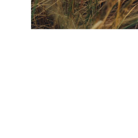
DIE HÄUFI
DER WECH
Energielosigkei
Schlafstörungen