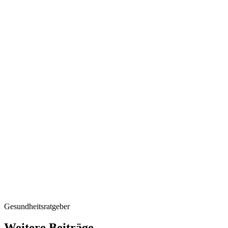
1 Labor Endunt
Stoffwechselch
1 Stoffwechsel
1 Harnanalyse
1 Individuelles
1 HRV-Langzei
2 Coachings
Tägliche Bewegungsth
Tägliches Entspannun
Themenbezogene Vor
Kulturelles Abendpr
Ab 7-8 Nächten exk
Cuisine ab 3.656,0
*ohne Zusatzleistungen
Nachtdienst
Der Preis für unser L
exklusive Nahrungser
Wunsch ist eine Verl
Gesundheitsratgeber
Weitere Beiträge