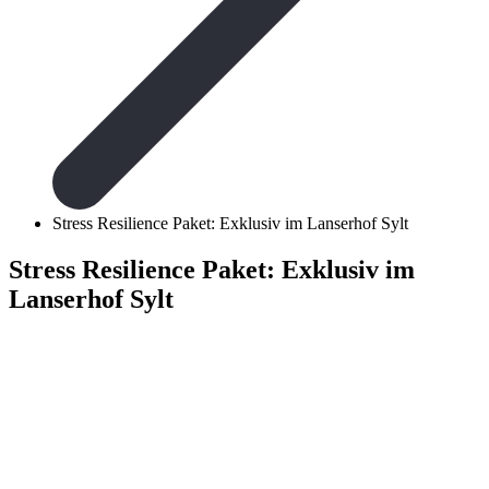
Stress Resilience Paket: Exklusiv im Lanserhof Sylt
Stress Resilience Paket: Exklusiv im
Lanserhof Sylt
Stress Resili
Stress ist in unserer h
uns gesundheitlich vo
Ihrer individuellen Be
mit stressigen Situat
Ressourcen aufgebaut