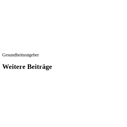
Mal in Folge als Worl
wurde. Außerdem habe
den Kategorien „Worl
„England’s Best Day
Großartige Auszeich
dessen Verdienst un
gebührt. Herzlichen
Gesundheitsratgeber
Weitere Beiträge