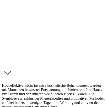
4 Tages Retreat – Beauty Boost Sylt
Beauty Boost
Ihre Ausstrahlung im Fokus
Ein strahlendes Erscheinungsbild ist der Spiegel innerer Vitalität.
Unser neues 4-Tage-Programm „Beauty Boost“ ist eine Hommage
an Ihre natürliche Ausstrahlung – und eine gezielte Einladung,
Schönheit ganzheitlich zu erleben.
Arrangement
anfragen
Hocheffektive, nicht-invasive kosmetische Behandlungen werden
mit Momenten bewusster Entspannung kombiniert, um Ihre Haut zu
vitalisieren und den inneren wie äußeren Blick zu klären. Die
Symbiose aus exklusiver Pflegeexpertise und innovativen Methoden
entfaltet bereits in wenigen Tagen ihre Wirkung und aktiviert den
unverwechselbaren Lanserhof Glow.