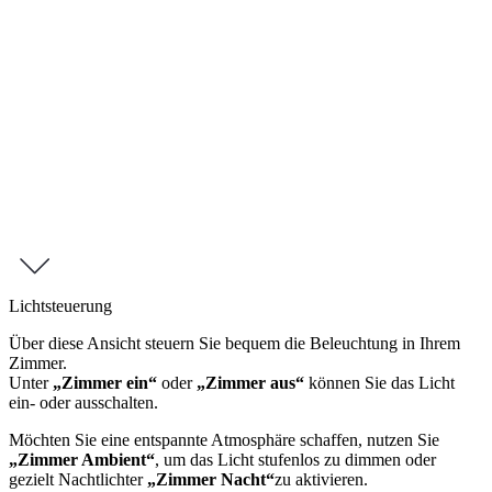
Experience the highest level of comfort and state-of-the-art
technology: using our intuitive room control system, you can adjust
the lighting ambiance, room temperature, and other features entirely
to suit your individual needs.
Ge
Here you will find a clear explanation of the display functions –
available in multiple languages:
German
|
English
|
French
Lichtsteuerung
Über diese Ansicht steuern Sie bequem die Beleuchtung in Ihrem
Zimmer.
Unter
„Zimmer ein“
oder
„Zimmer aus“
können Sie das Licht
ein- oder ausschalten.
Möchten Sie eine entspannte Atmosphäre schaffen, nutzen Sie
„Zimmer Ambient“
, um das Licht stufenlos zu dimmen oder
gezielt Nachtlichter
„Zimmer Nacht“
zu aktivieren.