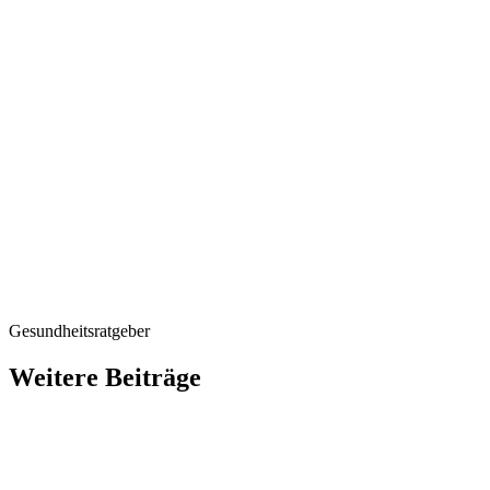
In der Vorsorge von 
wir am Lanserhof Sylt
Intelligenz. Das Elek
Herzrhythmusstörunge
Probleme werden häuf
auftritt, in der Regel i
sinnvoll, Patienten mi
screenen. Das neue Ge
nach 12 Stunden möglic
Im Schnitt gilt es, 1
beurteilen, eine eno
Genauigkeit wird verb
dies ist ein Vorteil vo
Gesundheitsratgeber
Weitere Beiträge