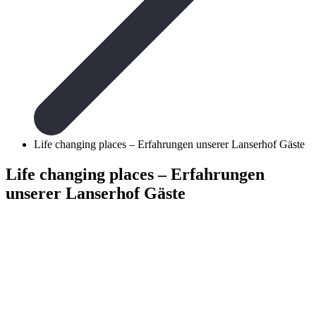
Life changing places – Erfahrungen unserer Lanserhof Gäste
Life changing places – Erfahrungen
unserer Lanserhof Gäste
Alle Lanserhof Resorts
Exzellenz: Sie fügen 
beeindruckender Archi
Hightech-Klinik, Wel
Für die meisten der Gä
neues Leben. Hier ein
Lanserhof Magazin.